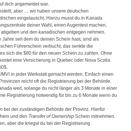
uf dich angemeldet war.
estellt, aber … wir haben unsere deutschen
ischen eingetauscht. Hierzu musst du in Kanada
lungszentrale deiner Wahl, einen Augentest machen,
n abgeben und den kanadischen entgegen nehmen.
ie Jahre seit dem du deinen Schein hast, sind als
ischen Führerschein verbucht, das senkte die
s sich die $80 für den neuen Schein zu zahlen. Ohne
kostet eine Versicherung in Quebec oder Nova Scotia
50$.
/MVI in jeder Werkstatt gemacht werden. Einfach einen
ovinzen reicht oft die Registrierung bei der Behörde.
nada weit, solange du nicht länger als 3 Monate in einer
eine Registrierung notwendig für bis zu 6 Monate wenn du
en bei der zuständigen Behörde der Provinz. Hierfür
chein und den
Transfer of Ownership
Schein mitnehmen.
, aber die kriegst du bei der Registrierung