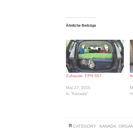
Ähnliche Beiträge
Zuhause: FPH 557
A
Mai 27, 2015
M
In "Kanada"
I
CATEGORY :
KANADA
,
ORGAN