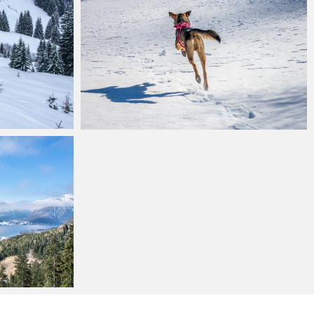
6
min
Martin
März 15, 2018
3
min
5
min