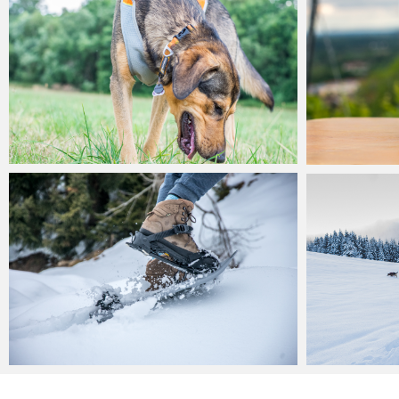
Annika
Juli 18, 2018
6
min
Annika
Martin
Martin
März 2, 2018
4
min
3
min