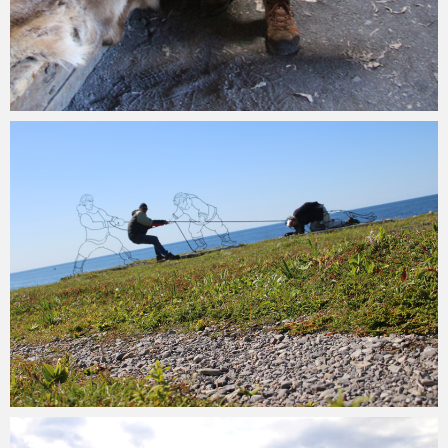
Martin
Juli 25, 2015
3
min
Martin
Juli 24, 2015
2
min