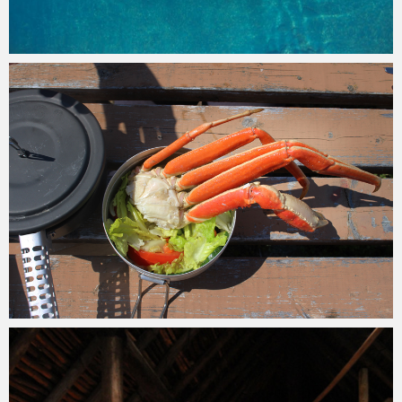
Martin
Juni 25, 2016
7
min
Martin
Juli 26, 2015
6
min