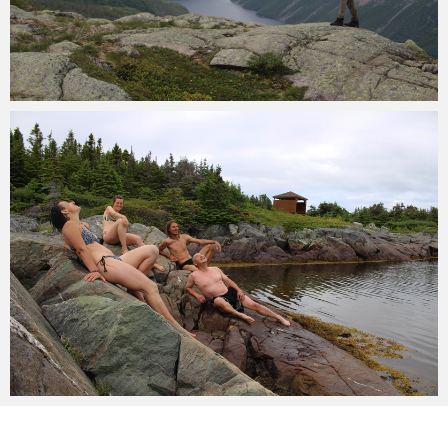
Martin
Juli 20, 2015
5
min
Martin
Juli 15, 2015
2
min