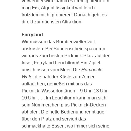
verwendet wird, damit es cremig bleibt. Ich
mag Eis,
Algenflüssigkeit
wollte ich
trotzdem nicht probieren. Danach geht es
direkt zur nächsten Attraktion.
Ferryland
Wir müssen das Bombenwetter voll
auskosten. Bei Sonnenschein spazieren
wir raus zum besten Picknick-Platz auf der
Insel,
Ferryland
Leuchtturm! Ein Zipfel
umschlossen vom Meer. Die
Humback-
Wale
, die nah der Küste zum Atmen
auftauchen, genießen mit uns das
Picknick. Wasserfontänen – 9 Uhr, 13 Uhr,
10 Uhr, …
.
Im Leuchtturm kann man sich
sein
Nümmerchen
plus Picknick-Decken
abholen. Die nette Bedienung rennt quer
über den Platz und serviert das
schmackhafte Essen, wo immer sich seine