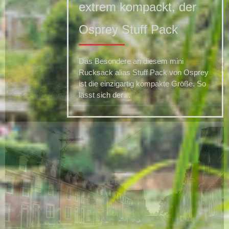
extrem kompackt, der
Osprey Stuff Pack
Das Besondere an diesem mini
Rucksack alias Stuff Pack von Osprey
ist die einzigartig kompakte Größe. So
lässt sich der…